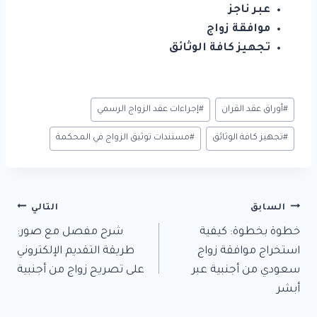
عبر ناجز
موافقة زواج
تجهيز كافة الوثائق
وسوم
#
أوراق عقد القران
#
إجراءات عقد الزواج الرسمي
المقال:
#
تجهيز كافة الوثائق
#
مستندات توثيق الزواج في المحكمة
تصفّح
السابق
التالي
خطوة بخطوة: كيفية
شرح مفصل مع صور:
المقالات
استخراج موافقة زواج
طريقة التقديم الإلكتروني
سعودي من أجنبية عبر
على تصريح زواج من أجنبية
أبشر