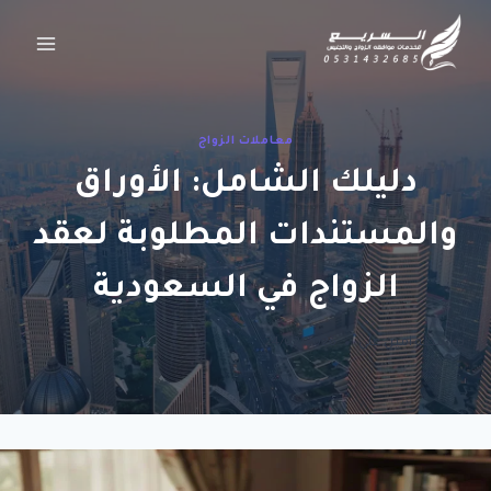
لتجاوز
لى
لمحتوى
معاملات الزواج
دليلك الشامل: الأوراق
والمستندات المطلوبة لعقد
الزواج في السعودية
بواسطة
امين علي
24/02/2026