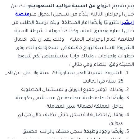
يتم بتقديم
الزواج من اجنبية مواليد السعودية
وذلك من
خلال الإجراءان التالية ابتداًء من تسجيل الدخول عبر
منصة
ابشر
الكترونيًا وأيضًا امار المنطقة ويتم دراسة الطلب من
خلال الامارة وتدقيق الملف وكذلك تحويله للشرطة الامنية
لمتابعة اتمام الإجراءات الامنية وذلك بعد ان يتم اكتمال
الشروط الاساسية لزواج مقيمة في السعودية وذلك وفق
خطوات واجراءات ، ولذلك فإننا سنستعرض لكم شروط
الحديثة وفق النظام وهي كتالي :
الشروط العمرية الغير متجاوزة 70 سنة ولا تقل عن 30_
25 سنة في الحالات
وكذلك توفير جميع الاوراق والمستندان المطلوبة
وأيضًا شهادة طبية معتمدة من مستشفى حكومية
بداخل المملكة لضمانة سير المعاملة
وكما ان احضار هادة سجل جنائي نظيف خالي من اي
سوابق
وأيضًا وجود وظيفة سجل كشف بالراتب مصدق