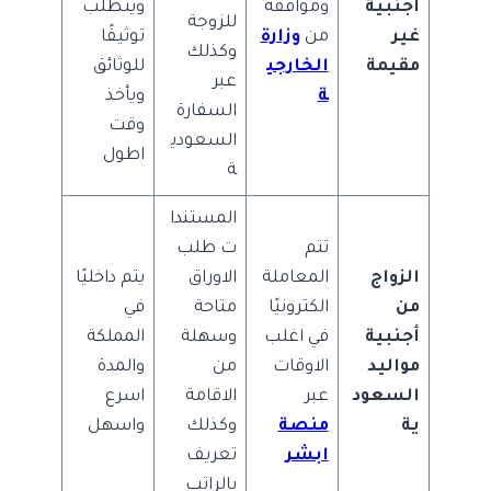
أجنبية
وموافقة
ويتطلب
للزوجة
غير
من
وزارة
توثيقًا
وكذلك
مقيمة
الخارجي
للوثائق
عبر
ة
ويأخذ
السفارة
وقت
السعودي
اطول
ة
المستندا
تتم
ت طلب
الزواج
المعاملة
الاوراق
يتم داخليًا
من
الكترونيًا
متاحة
في
أجنبية
في اغلب
وسهلة
المملكة
مواليد
الاوقات
من
والمدة
السعود
عبر
الاقامة
اسرع
ية
منصة
وكذلك
واسهل
ابشر
تعريف
بالراتب