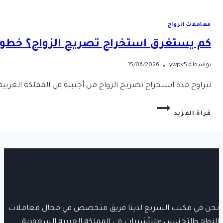
معاملات الزواج
كم يستغرق استخراج تصريح الزواج؟ خطوا
بواسطة
ywpv5
15/06/2026
​تتراوح مدة استخراج تصريح الزواج من أجنبية في المملكة العربية السعودية بين 15 إلى 45 يوم عمل، وتختلف هذه المدة الزمنية بناءً على مسار المعاملة الإدارية (سواء كانت عبر إمارة المنطقة مباشرة أو استدعت الرفع لديوان وزارة الداخلية) ومدى جاهزية التقارير الطبية والمسوغات الاجتماعية للأطرا
كم
قراة المزيد
يستغرق
استخراج
تصريح
الزواج؟
خطوات
ومدة
استخراج
التصريح
نحن في مكتب السريع لدينا فريق متخصص في مجال معاملات
الزواج والتجنيس والتأشيرات في المملكة العربية السعودية.