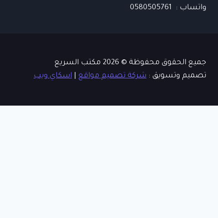
واتساب : 0580505761
جميع الحقوق محفوظة © 2026 مكتب السريع
تصميم وتسويق :
شركة تصميم مواقع
|
اسكاي ويب
الرئيسية
من نحن
تبديل
خدماتنا
القائمة
خدمات معاملات التاشيرات
الفرعية
خدمات معاملات الزواج
خدمات معاملات التجنيس
المدونة
تواصل معنا