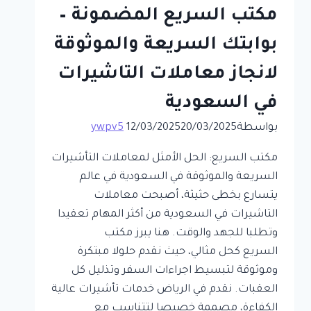
من
مكتب السريع المضمونة –
التقديم
بوابتك السريعة والموثوقة
الى
الاصدار
لانجاز معاملات التاشيرات
بسهولة
في السعودية
وسرعة
بواسطة
20/03/2025
12/03/2025
ywpv5
مكتب السريع: الحل الأمثل لمعاملات التأشيرات
السريعة والموثوقة في السعودية في عالم
يتسارع بخطى حثيثة، أصبحت معاملات
التاشيرات في السعودية من أكثر المهام تعقيدا
وتطلبا للجهد والوقت. هنا يبرز مكتب
السريع كحل مثالي، حيث نقدم حلولا مبتكرة
وموثوقة لتبسيط اجراءات السفر وتذليل كل
العقبات. نقدم في الرياض خدمات تأشيرات عالية
الكفاءة، مصممة خصيصا لتتناسب مع