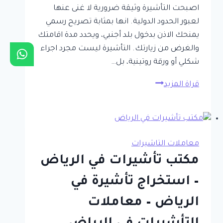
اصبحت التأشيرة وثيقة ضرورية لا غنى عنها
السعودية
لعبور الحدود الدولية. انها بمثابة تصريح رسمي
يمنحك الاذن بدخول بلد أجنبي، ويحدد مدة اقامتك
والغرض من زيارتك. التأشيرة ليست مجرد اجراء
شكلي أو ورقة روتينية، بل…
افضل
قراة المزيد
مكتب
استخراج
تاشيرات
بالرياض
معاملات التاشيرات
–
مكتب تأشيرات في الرياض
معقب
استخراج
– استخراج تأشيرة في
تأشيرات
الرياض – معاملات
الرياض