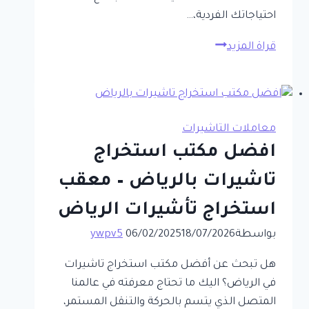
احتياجاتك الفردية،…
تأشيرات
قراة المزيد
سريعة
–
خدمات
مكتب
معاملات التاشيرات
السريع
افضل مكتب استخراج
المضمونة
–
تاشيرات بالرياض – معقب
بوابتك
استخراج تأشيرات الرياض
السريعة
والموثوقة
بواسطة
18/07/2026
06/02/2025
ywpv5
لانجاز
هل تبحث عن أفضل مكتب استخراج تاشيرات
معاملات
في الرياض؟ اليك ما تحتاج معرفته في عالمنا
التاشيرات
المتصل الذي يتسم بالحركة والتنقل المستمر،
في