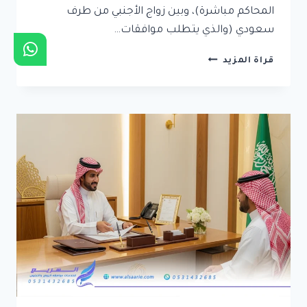
المحاكم مباشرة)، وبين زواج الأجنبي من طرف
سعودي (والذي يتطلب موافقات…
تسهيل
قراة المزيد
زواج
الأجانب
في
السعودية-
إجراءات
وشروط
توثيق
الزواج