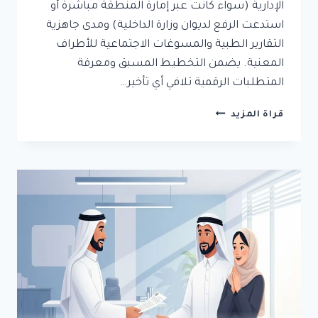
الإدارية (سواء كانت عبر إمارة المنطقة مباشرة أو
استدعت الرفع لديوان وزارة الداخلية) ومدى جاهزية
التقارير الطبية والمسوغات الاجتماعية للأطراف
المعنية. يضمن التخطيط المسبق ومعرفة
المتطلبات الرقمية تلافي أي تأخير…
كم
قراة المزيد
يستغرق
استخراج
تصريح
الزواج؟
خطوات
ومدة
استخراج
التصريح