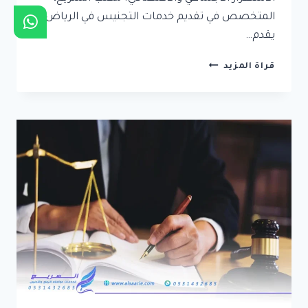
المتخصص في تقديم خدمات التجنيس في الرياض،
يقدم…
تبسيط
قراة المزيد
إجراءات
التجنيس
في
الرياض
–
الحصول
على
الجنسية
السعودية
بسهولة