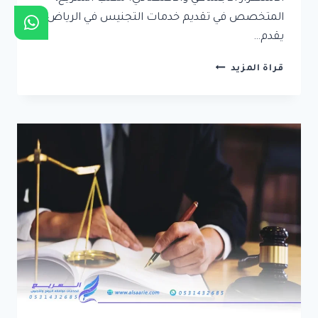
المتخصص في تقديم خدمات التجنيس في الرياض،
يقدم…
تبسيط
قراة المزيد
إجراءات
التجنيس
في
الرياض
–
الحصول
على
الجنسية
السعودية
بسهولة